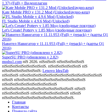
1.37) (Full) + Видеоплагин
Kate Mobile PRO v 131.2 Mod (Unlocked/аудио-кеш)
FL Studio Mobile v 4.9.6 Mod (Unlocked)
Let's Create! Pottery v 1.85 Мод (свободные покупки)
Навител Навигатор v 11.11.953 (Full) + (repack) + (карты Q1
2016)
SuperSU PRO (обновлено v 2.82)
modss1.com
пїЅ 2026. пїЅпїЅпїЅ пїЅпїЅпїЅпїЅпїЅ
пїЅпїЅпїЅпїЅпїЅпїЅпїЅпїЅ. пїЅпїЅпїЅпїЅпїЅпїЅ пїЅ
пїЅпїЅпїЅпїЅпїЅпїЅпїЅ:
Lenovo IdeaTab
пїЅпїЅпїЅ пїЅпїЅпїЅпїЅпїЅпїЅпїЅпїЅпїЅпїЅпїЅпїЅпїЅпїЅпїЅ
пїЅпїЅ пїЅпїЅпїЅпїЅпїЅпїЅпїЅпїЅпїЅпїЅпїЅпїЅпїЅ
пїЅпїЅпїЅпїЅпїЅпїЅпїЅпїЅпїЅпїЅ
пїЅпїЅпїЅпїЅпїЅпїЅпїЅпїЅпїЅпїЅпїЅпїЅпїЅ пїЅпїЅ
пїЅпїЅпїЅпїЅпїЅ пїЅпїЅпїЅпїЅпїЅпїЅпїЅ пїЅпїЅ
пїЅпїЅпїЅпїЅпїЅпїЅпїЅпїЅпїЅпїЅпїЅпїЅпїЅ.
Главная
Контакты
Правила сайта