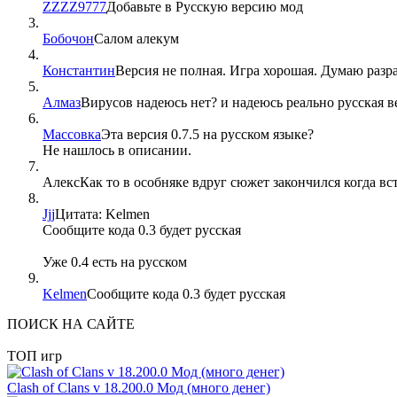
ZZZZ9777
Добавьте в Русскую версию мод
Бобочон
Салом алекум
Константин
Версия не полная. Игра хорошая. Думаю разраб
Алмаз
Вирусов надеюсь нет? и надеюсь реально русская в
Массовка
Эта версия 0.7.5 на русском языке?
Не нашлось в описании.
Алекс
Как то в особняке вдруг сюжет закончился когда вс
Jjj
Цитата: Kelmen
Сообщите кода 0.3 будет русская
Уже 0.4 есть на русском
Kelmen
Сообщите кода 0.3 будет русская
ПОИСК НА САЙТЕ
ТОП игр
Clash of Clans v 18.200.0 Мод (много денег)