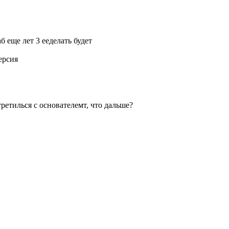
 еще лет 3 ееделать будет
ерсия
третилься с основателемт, что дальше?