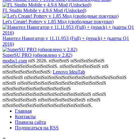
FL Studio Mobile v 4.9.6 Mod (Unlocked)
Let's Create! Pottery v 1.85 Мод (свободные покупки)
Навител Навигатор v 11.11.953 (Full) + (repack) + (карты Q1
2016)
SuperSU PRO (обновлено v 2.82)
modss1.com
пїЅ 2026. пїЅпїЅпїЅ пїЅпїЅпїЅпїЅпїЅ
пїЅпїЅпїЅпїЅпїЅпїЅпїЅпїЅ. пїЅпїЅпїЅпїЅпїЅпїЅ пїЅ
пїЅпїЅпїЅпїЅпїЅпїЅпїЅ:
Lenovo IdeaTab
пїЅпїЅпїЅ пїЅпїЅпїЅпїЅпїЅпїЅпїЅпїЅпїЅпїЅпїЅпїЅпїЅпїЅпїЅ
пїЅпїЅ пїЅпїЅпїЅпїЅпїЅпїЅпїЅпїЅпїЅпїЅпїЅпїЅпїЅ
пїЅпїЅпїЅпїЅпїЅпїЅпїЅпїЅпїЅпїЅ
пїЅпїЅпїЅпїЅпїЅпїЅпїЅпїЅпїЅпїЅпїЅпїЅпїЅ пїЅпїЅ
пїЅпїЅпїЅпїЅпїЅ пїЅпїЅпїЅпїЅпїЅпїЅпїЅ пїЅпїЅ
пїЅпїЅпїЅпїЅпїЅпїЅпїЅпїЅпїЅпїЅпїЅпїЅпїЅ.
Главная
Контакты
Правила сайта
Подписаться на RSS