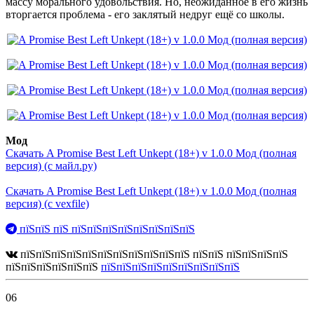
массу морального удовольствия. Но, неожиданное в его жизнь
вторгается проблема - его заклятый недруг ещё со школы.
Мод
Скачать A Promise Best Left Unkept (18+) v 1.0.0 Мод (полная
версия) (с майл.ру)
Скачать A Promise Best Left Unkept (18+) v 1.0.0 Мод (полная
версия) (с vexfile)
пїЅпїЅ пїЅ пїЅпїЅпїЅпїЅпїЅпїЅпїЅпїЅ
пїЅпїЅпїЅпїЅпїЅпїЅпїЅпїЅпїЅпїЅпїЅ пїЅпїЅ пїЅпїЅпїЅпїЅ
пїЅпїЅпїЅпїЅпїЅпїЅ
пїЅпїЅпїЅпїЅпїЅпїЅпїЅпїЅпїЅ
06