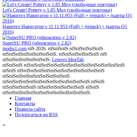
Let's Create! Pottery v 1.85 Мод (свободные покупки)
Навител Навигатор v 11.11.953 (Full) + (repack) + (карты Q1
2016)
SuperSU PRO (обновлено v 2.82)
modss1.com
пїЅ 2026. пїЅпїЅпїЅ пїЅпїЅпїЅпїЅпїЅ
пїЅпїЅпїЅпїЅпїЅпїЅпїЅпїЅ. пїЅпїЅпїЅпїЅпїЅпїЅ пїЅ
пїЅпїЅпїЅпїЅпїЅпїЅпїЅ:
Lenovo IdeaTab
пїЅпїЅпїЅ пїЅпїЅпїЅпїЅпїЅпїЅпїЅпїЅпїЅпїЅпїЅпїЅпїЅпїЅпїЅ
пїЅпїЅ пїЅпїЅпїЅпїЅпїЅпїЅпїЅпїЅпїЅпїЅпїЅпїЅпїЅ
пїЅпїЅпїЅпїЅпїЅпїЅпїЅпїЅпїЅпїЅ
пїЅпїЅпїЅпїЅпїЅпїЅпїЅпїЅпїЅпїЅпїЅпїЅпїЅ пїЅпїЅ
пїЅпїЅпїЅпїЅпїЅ пїЅпїЅпїЅпїЅпїЅпїЅпїЅ пїЅпїЅ
пїЅпїЅпїЅпїЅпїЅпїЅпїЅпїЅпїЅпїЅпїЅпїЅпїЅ.
Главная
Контакты
Правила сайта
Подписаться на RSS