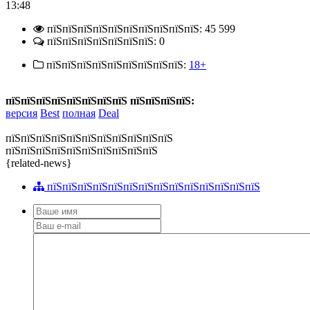
13:48
пїЅпїЅпїЅпїЅпїЅпїЅпїЅпїЅпїЅпїЅ: 45 599
пїЅпїЅпїЅпїЅпїЅпїЅпїЅ: 0
пїЅпїЅпїЅпїЅпїЅпїЅпїЅпїЅпїЅ:
18+
пїЅпїЅпїЅпїЅпїЅпїЅпїЅпїЅ пїЅпїЅпїЅпїЅ:
версия
Best
полная
Deal
пїЅпїЅпїЅпїЅпїЅпїЅпїЅпїЅпїЅпїЅпїЅ
пїЅпїЅпїЅпїЅпїЅпїЅпїЅпїЅпїЅпїЅ
{related-news}
пїЅпїЅпїЅпїЅпїЅпїЅпїЅпїЅпїЅпїЅпїЅпїЅпїЅпїЅ