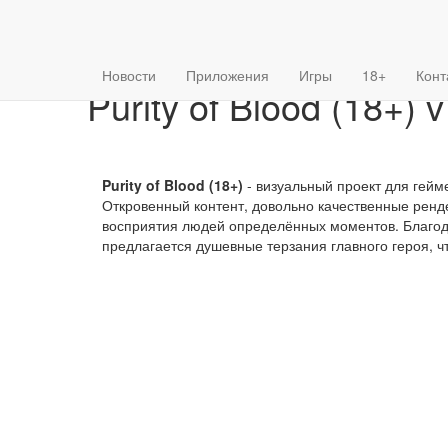
{forumStyle}
Главная
»
18+
» Purity of Blood (18+) v 0.15 Мод (полная
Новости
Приложения
Игры
18+
Конт
Purity of Blood (18+)
Purity of Blood (18+)
- визуальный проект для гейм
Откровенный контент, довольно качественные ренде
восприятия людей определённых моментов. Благод
предлагается душевные терзания главного героя, чт