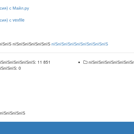
рсия) с Майл.ру
ия) с vexfile
пїЅпїЅ пїЅпїЅпїЅпїЅпїЅпїЅ
пїЅпїЅпїЅпїЅпїЅпїЅпїЅпїЅпїЅ
їЅпїЅпїЅпїЅпїЅпїЅ: 11 851
пїЅпїЅпїЅпїЅпїЅпїЅпїЅ
їЅпїЅпїЅ: 0
ЅпїЅпїЅпїЅпїЅ