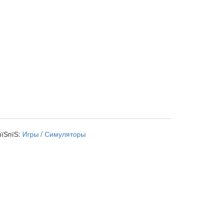
пїЅпїЅ:
Игры
/
Симуляторы