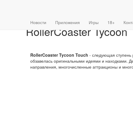
{forumStyle}
Главная
»
Игры
» RollerCoaster Tycoon Touch v 3.49.0 М
Новости
Приложения
Игры
18+
Конт
RollerCoaster Tycoon 
RollerCoaster Tycoon Touch
- следующая ступень 
обзавелась оригинальными идеями и находками. Д
направления, многочисленные аттракционы и много