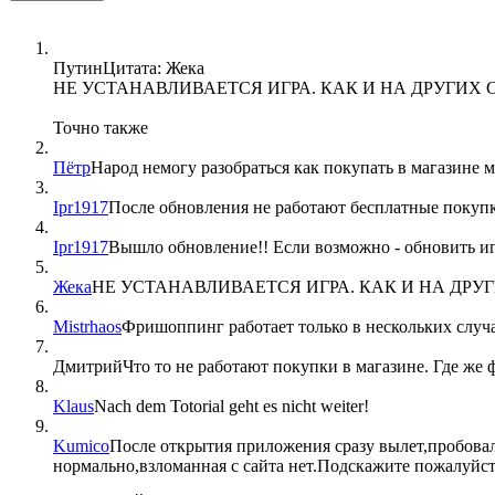
Путин
Цитата: Жека
НЕ УСТАНАВЛИВАЕТСЯ ИГРА. КАК И НА ДРУГИХ С
Точно также
Пётр
Народ немогу разобраться как покупать в магазине м
Ipr1917
После обновления не работают бесплатные покупк
Ipr1917
Вышло обновление!! Если возможно - обновить и
Жека
НЕ УСТАНАВЛИВАЕТСЯ ИГРА. КАК И НА ДРУГ
Mistrhaos
Фришоппинг работает только в нескольких случ
Дмитрий
Что то не работают покупки в магазине. Где же
Klaus
Nach dem Totorial geht es nicht weiter!
Kumico
После открытия приложения сразу вылет,пробовал
нормально,взломанная с сайта нет.Подскажите пожалуйст