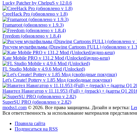
Lucky Patcher by ChelpuS v 12.0.6
CreeHack Pro (обновлено v 1.8)
Framaroot (обновлено v 1.9.3)
Freedom (обновлено v 1.8.4)
Рисуем мультфильмы (Drawing Cartoons FULL) (обновлено v 1.3
Kate Mobile PRO v 131.2 Mod (Unlocked/аудио-кеш)
FL Studio Mobile v 4.9.6 Mod (Unlocked)
Let's Create! Pottery v 1.85 Мод (свободные покупки)
Навител Навигатор v 11.11.953 (Full) + (repack) + (карты Q1 201
SuperSU PRO (обновлено v 2.82)
modss1.com
© 2026. Все права защищены. Дизайн и верстка:
Le
Вся ответственность за использование материалов представлен
Правила сайта
Подписаться на RSS