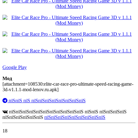
Google Play
Мод
[attachment=108530:elite-car-race-pro-ultimate-speed-racing-game-
3d-v1.1.1-mod-lenov.ru.apk]
пїЅпїЅ пїЅ пїЅпїЅпїЅпїЅпїЅпїЅпїЅпїЅ
пїЅпїЅпїЅпїЅпїЅпїЅпїЅпїЅпїЅпїЅпїЅ пїЅпїЅ пїЅпїЅпїЅпїЅ
пїЅпїЅпїЅпїЅпїЅпїЅ
пїЅпїЅпїЅпїЅпїЅпїЅпїЅпїЅпїЅ
18