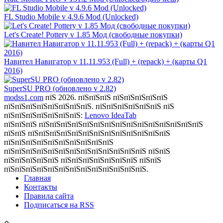
FL Studio Mobile v 4.9.6 Mod (Unlocked)
Let's Create! Pottery v 1.85 Мод (свободные покупки)
Навител Навигатор v 11.11.953 (Full) + (repack) + (карты Q1
2016)
SuperSU PRO (обновлено v 2.82)
modss1.com
пїЅ 2026. пїЅпїЅпїЅ пїЅпїЅпїЅпїЅпїЅ
пїЅпїЅпїЅпїЅпїЅпїЅпїЅпїЅ. пїЅпїЅпїЅпїЅпїЅпїЅ пїЅ
пїЅпїЅпїЅпїЅпїЅпїЅпїЅ:
Lenovo IdeaTab
пїЅпїЅпїЅ пїЅпїЅпїЅпїЅпїЅпїЅпїЅпїЅпїЅпїЅпїЅпїЅпїЅпїЅпїЅ
пїЅпїЅ пїЅпїЅпїЅпїЅпїЅпїЅпїЅпїЅпїЅпїЅпїЅпїЅпїЅ
пїЅпїЅпїЅпїЅпїЅпїЅпїЅпїЅпїЅпїЅ
пїЅпїЅпїЅпїЅпїЅпїЅпїЅпїЅпїЅпїЅпїЅпїЅпїЅ пїЅпїЅ
пїЅпїЅпїЅпїЅпїЅ пїЅпїЅпїЅпїЅпїЅпїЅпїЅ пїЅпїЅ
пїЅпїЅпїЅпїЅпїЅпїЅпїЅпїЅпїЅпїЅпїЅпїЅпїЅ.
Главная
Контакты
Правила сайта
Подписаться на RSS