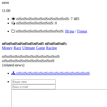
июн
11:00
пїЅпїЅпїЅпїЅпїЅпїЅпїЅпїЅпїЅпїЅ: 7 485
пїЅпїЅпїЅпїЅпїЅпїЅпїЅ: 0
пїЅпїЅпїЅпїЅпїЅпїЅпїЅпїЅпїЅ:
Игры
/
Гонки
пїЅпїЅпїЅпїЅпїЅпїЅпїЅпїЅ пїЅпїЅпїЅпїЅ:
Money
Race
Ultimate
Game
Racing
пїЅпїЅпїЅпїЅпїЅпїЅпїЅпїЅпїЅпїЅпїЅ
пїЅпїЅпїЅпїЅпїЅпїЅпїЅпїЅпїЅпїЅ
{related-news}
пїЅпїЅпїЅпїЅпїЅпїЅпїЅпїЅпїЅпїЅпїЅпїЅпїЅпїЅ