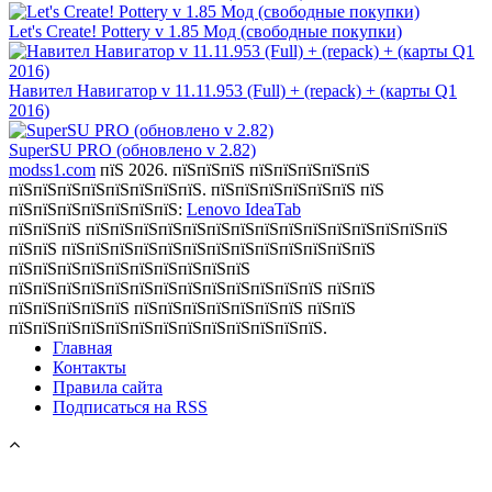
Let's Create! Pottery v 1.85 Мод (свободные покупки)
Навител Навигатор v 11.11.953 (Full) + (repack) + (карты Q1
2016)
SuperSU PRO (обновлено v 2.82)
modss1.com
пїЅ 2026. пїЅпїЅпїЅ пїЅпїЅпїЅпїЅпїЅ
пїЅпїЅпїЅпїЅпїЅпїЅпїЅпїЅ. пїЅпїЅпїЅпїЅпїЅпїЅ пїЅ
пїЅпїЅпїЅпїЅпїЅпїЅпїЅ:
Lenovo IdeaTab
пїЅпїЅпїЅ пїЅпїЅпїЅпїЅпїЅпїЅпїЅпїЅпїЅпїЅпїЅпїЅпїЅпїЅпїЅ
пїЅпїЅ пїЅпїЅпїЅпїЅпїЅпїЅпїЅпїЅпїЅпїЅпїЅпїЅпїЅ
пїЅпїЅпїЅпїЅпїЅпїЅпїЅпїЅпїЅпїЅ
пїЅпїЅпїЅпїЅпїЅпїЅпїЅпїЅпїЅпїЅпїЅпїЅпїЅ пїЅпїЅ
пїЅпїЅпїЅпїЅпїЅ пїЅпїЅпїЅпїЅпїЅпїЅпїЅ пїЅпїЅ
пїЅпїЅпїЅпїЅпїЅпїЅпїЅпїЅпїЅпїЅпїЅпїЅпїЅ.
Главная
Контакты
Правила сайта
Подписаться на RSS