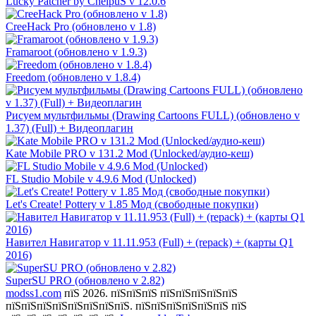
Lucky Patcher by ChelpuS v 12.0.6
CreeHack Pro (обновлено v 1.8)
Framaroot (обновлено v 1.9.3)
Freedom (обновлено v 1.8.4)
Рисуем мультфильмы (Drawing Cartoons FULL) (обновлено v
1.37) (Full) + Видеоплагин
Kate Mobile PRO v 131.2 Mod (Unlocked/аудио-кеш)
FL Studio Mobile v 4.9.6 Mod (Unlocked)
Let's Create! Pottery v 1.85 Мод (свободные покупки)
Навител Навигатор v 11.11.953 (Full) + (repack) + (карты Q1
2016)
SuperSU PRO (обновлено v 2.82)
modss1.com
пїЅ 2026. пїЅпїЅпїЅ пїЅпїЅпїЅпїЅпїЅ
пїЅпїЅпїЅпїЅпїЅпїЅпїЅпїЅ. пїЅпїЅпїЅпїЅпїЅпїЅ пїЅ