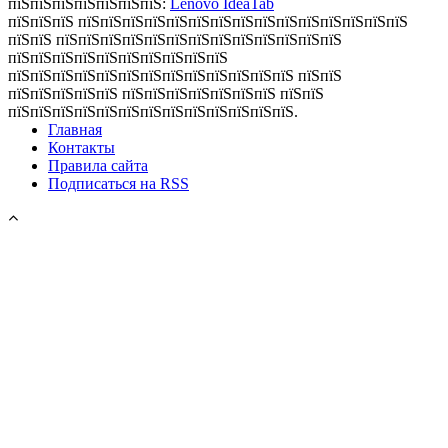
пїЅпїЅпїЅпїЅпїЅпїЅпїЅ:
Lenovo IdeaTab
пїЅпїЅпїЅ пїЅпїЅпїЅпїЅпїЅпїЅпїЅпїЅпїЅпїЅпїЅпїЅпїЅпїЅпїЅ
пїЅпїЅ пїЅпїЅпїЅпїЅпїЅпїЅпїЅпїЅпїЅпїЅпїЅпїЅпїЅ
пїЅпїЅпїЅпїЅпїЅпїЅпїЅпїЅпїЅпїЅ
пїЅпїЅпїЅпїЅпїЅпїЅпїЅпїЅпїЅпїЅпїЅпїЅпїЅ пїЅпїЅ
пїЅпїЅпїЅпїЅпїЅ пїЅпїЅпїЅпїЅпїЅпїЅпїЅ пїЅпїЅ
пїЅпїЅпїЅпїЅпїЅпїЅпїЅпїЅпїЅпїЅпїЅпїЅпїЅ.
Главная
Контакты
Правила сайта
Подписаться на RSS