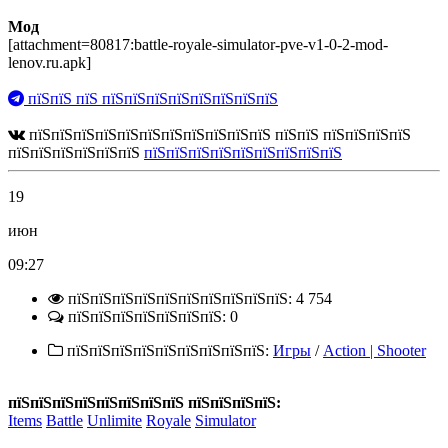
Мод
[attachment=80817:battle-royale-simulator-pve-v1-0-2-mod-
lenov.ru.apk]
пїЅпїЅ пїЅ пїЅпїЅпїЅпїЅпїЅпїЅпїЅпїЅ
пїЅпїЅпїЅпїЅпїЅпїЅпїЅпїЅпїЅпїЅпїЅ пїЅпїЅ пїЅпїЅпїЅпїЅ
пїЅпїЅпїЅпїЅпїЅпїЅ
пїЅпїЅпїЅпїЅпїЅпїЅпїЅпїЅпїЅ
19
июн
09:27
пїЅпїЅпїЅпїЅпїЅпїЅпїЅпїЅпїЅпїЅ: 4 754
пїЅпїЅпїЅпїЅпїЅпїЅпїЅ: 0
пїЅпїЅпїЅпїЅпїЅпїЅпїЅпїЅпїЅ:
Игры
/
Action | Shooter
пїЅпїЅпїЅпїЅпїЅпїЅпїЅпїЅ пїЅпїЅпїЅпїЅ:
Items
Battle
Unlimite
Royale
Simulator