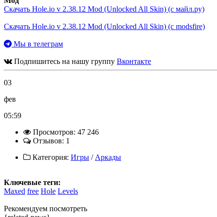
Мод
Скачать Hole.io v 2.38.12 Mod (Unlocked All Skin) (с майл.ру)
Скачать Hole.io v 2.38.12 Mod (Unlocked All Skin) (с modsfire)
Мы в телеграм
Подпишитесь на нашу группу
Вконтакте
03
фев
05:59
Просмотров: 47 246
Отзывов: 1
Категория:
Игры
/
Аркады
Ключевые теги:
Maxed
free
Hole
Levels
Рекомендуем посмотреть