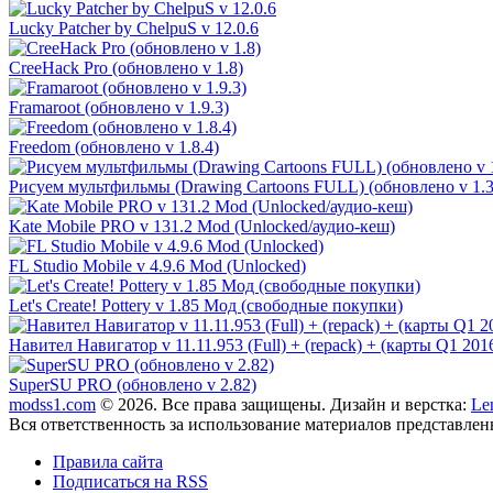
Lucky Patcher by ChelpuS v 12.0.6
CreeHack Pro (обновлено v 1.8)
Framaroot (обновлено v 1.9.3)
Freedom (обновлено v 1.8.4)
Рисуем мультфильмы (Drawing Cartoons FULL) (обновлено v 1.3
Kate Mobile PRO v 131.2 Mod (Unlocked/аудио-кеш)
FL Studio Mobile v 4.9.6 Mod (Unlocked)
Let's Create! Pottery v 1.85 Мод (свободные покупки)
Навител Навигатор v 11.11.953 (Full) + (repack) + (карты Q1 201
SuperSU PRO (обновлено v 2.82)
modss1.com
© 2026. Все права защищены. Дизайн и верстка:
Le
Вся ответственность за использование материалов представлен
Правила сайта
Подписаться на RSS