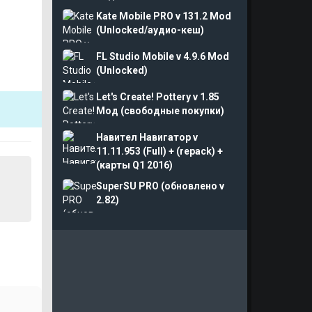
Kate Mobile PRO v 131.2 Mod
(Unlocked/аудио-кеш)
FL Studio Mobile v 4.9.6 Mod
(Unlocked)
Let's Create! Pottery v 1.85
Мод (свободные покупки)
Навител Навигатор v
11.11.953 (Full) + (repack) +
(карты Q1 2016)
SuperSU PRO (обновлено v
2.82)