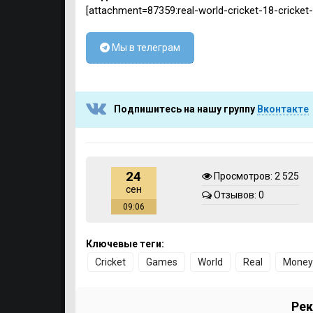
[attachment=87359:real-world-cricket-18-cricke
Мы в телеграм
Подпишитесь на нашу группу
Вконтакте
24
Просмотров: 2 525
сен
Отзывов: 0
09:06
Ключевые теги:
Cricket
Games
World
Real
Money
Рек