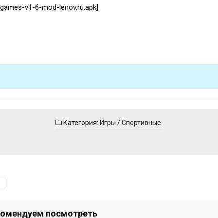
t-games-v1-6-mod-lenov.ru.apk]
Категория:
Игры
/
Спортивные
омендуем посмотреть