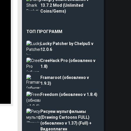
13.7.2 Mod (Unlimited
Coins/Gems)
ТОП ПРОГРАММ
Lucky Patcher by ChelpuS v
12.0.6
CreeHack Pro (обновлено v
1.8)
Framaroot (обновлено v
1.9.3)
Freedom (обновлено v 1.8.4)
Рисуем мультфильмы
(Drawing Cartoons FULL)
(обновлено v 1.37) (Full) +
Видеоплагин