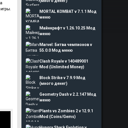
(много денег)
са
 игры.
MORTAL KOMBAT v 7.1.1 Мод
меню
Майнкрафт v 1.26.10.25 Мод
меню
Marvel: Битва чемпионов v
55.0.0 Мод меню
Clash Royale v 140489001
Mod (Unlimited Money)
Block Strike v 7.9.9 Мод
(много денег)
Geometry Dash v 2.2.147 Мод
меню
Plants vs Zombies 2 v 12.9.1
Mod (Coins/Gems)
Hungry Shark Evolution v