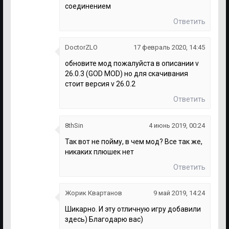
соединением
Ответить
DoctorZLO
17 февраль 2020, 14:45
обновите мод пожалуйста в описании v
26.0.3 (GOD MOD) но для скачивания
стоит версия v 26.0.2
Ответить
8thSin
4 июнь 2019, 00:24
Так вот не пойму, в чем мод? Все так же,
никаких плюшек нет
Ответить
Жорик Квартанов
9 май 2019, 14:24
Шикарно. И эту отличную игру добавили
здесь) Благодарю вас)