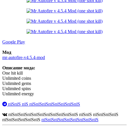
Google Play
Мод
mr-autofire-v4.5.4-mod
Описание мода:
One hit kill
Unlimited coins
Unlimited gems
Unlimited spins
Unlimited energy
пїЅпїЅ пїЅ пїЅпїЅпїЅпїЅпїЅпїЅпїЅпїЅ
пїЅпїЅпїЅпїЅпїЅпїЅпїЅпїЅпїЅпїЅпїЅ пїЅпїЅ пїЅпїЅпїЅпїЅ
пїЅпїЅпїЅпїЅпїЅпїЅ
пїЅпїЅпїЅпїЅпїЅпїЅпїЅпїЅпїЅ