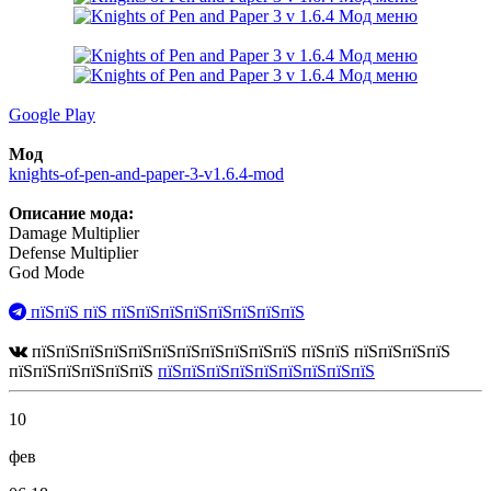
Google Play
Мод
knights-of-pen-and-paper-3-v1.6.4-mod
Описание мода:
Damage Multiplier
Defense Multiplier
God Mode
пїЅпїЅ пїЅ пїЅпїЅпїЅпїЅпїЅпїЅпїЅпїЅ
пїЅпїЅпїЅпїЅпїЅпїЅпїЅпїЅпїЅпїЅпїЅ пїЅпїЅ пїЅпїЅпїЅпїЅ
пїЅпїЅпїЅпїЅпїЅпїЅ
пїЅпїЅпїЅпїЅпїЅпїЅпїЅпїЅпїЅ
10
фев