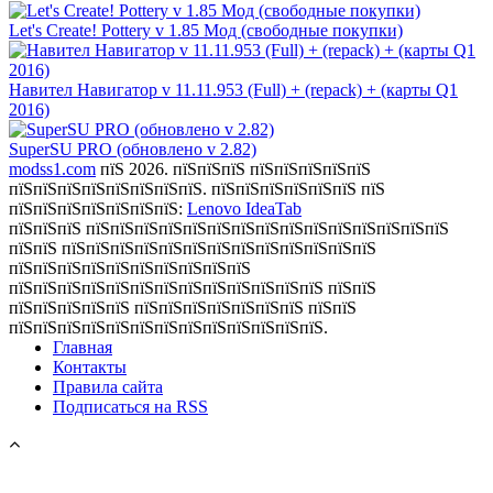
Let's Create! Pottery v 1.85 Мод (свободные покупки)
Навител Навигатор v 11.11.953 (Full) + (repack) + (карты Q1
2016)
SuperSU PRO (обновлено v 2.82)
modss1.com
пїЅ 2026. пїЅпїЅпїЅ пїЅпїЅпїЅпїЅпїЅ
пїЅпїЅпїЅпїЅпїЅпїЅпїЅпїЅ. пїЅпїЅпїЅпїЅпїЅпїЅ пїЅ
пїЅпїЅпїЅпїЅпїЅпїЅпїЅ:
Lenovo IdeaTab
пїЅпїЅпїЅ пїЅпїЅпїЅпїЅпїЅпїЅпїЅпїЅпїЅпїЅпїЅпїЅпїЅпїЅпїЅ
пїЅпїЅ пїЅпїЅпїЅпїЅпїЅпїЅпїЅпїЅпїЅпїЅпїЅпїЅпїЅ
пїЅпїЅпїЅпїЅпїЅпїЅпїЅпїЅпїЅпїЅ
пїЅпїЅпїЅпїЅпїЅпїЅпїЅпїЅпїЅпїЅпїЅпїЅпїЅ пїЅпїЅ
пїЅпїЅпїЅпїЅпїЅ пїЅпїЅпїЅпїЅпїЅпїЅпїЅ пїЅпїЅ
пїЅпїЅпїЅпїЅпїЅпїЅпїЅпїЅпїЅпїЅпїЅпїЅпїЅ.
Главная
Контакты
Правила сайта
Подписаться на RSS