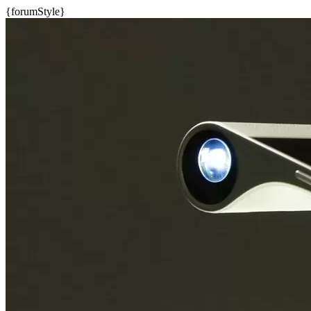
{forumStyle}