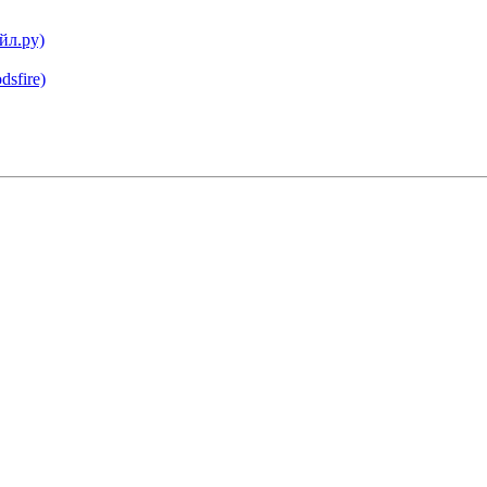
йл.ру)
dsfire)