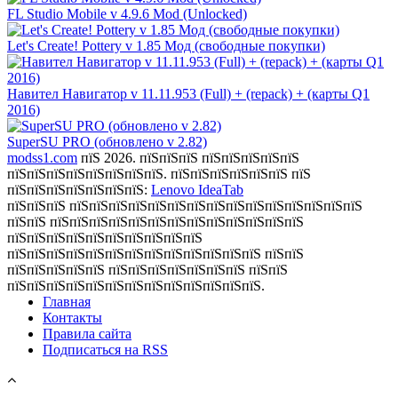
FL Studio Mobile v 4.9.6 Mod (Unlocked)
Let's Create! Pottery v 1.85 Мод (свободные покупки)
Навител Навигатор v 11.11.953 (Full) + (repack) + (карты Q1
2016)
SuperSU PRO (обновлено v 2.82)
modss1.com
пїЅ 2026. пїЅпїЅпїЅ пїЅпїЅпїЅпїЅпїЅ
пїЅпїЅпїЅпїЅпїЅпїЅпїЅпїЅ. пїЅпїЅпїЅпїЅпїЅпїЅ пїЅ
пїЅпїЅпїЅпїЅпїЅпїЅпїЅ:
Lenovo IdeaTab
пїЅпїЅпїЅ пїЅпїЅпїЅпїЅпїЅпїЅпїЅпїЅпїЅпїЅпїЅпїЅпїЅпїЅпїЅ
пїЅпїЅ пїЅпїЅпїЅпїЅпїЅпїЅпїЅпїЅпїЅпїЅпїЅпїЅпїЅ
пїЅпїЅпїЅпїЅпїЅпїЅпїЅпїЅпїЅпїЅ
пїЅпїЅпїЅпїЅпїЅпїЅпїЅпїЅпїЅпїЅпїЅпїЅпїЅ пїЅпїЅ
пїЅпїЅпїЅпїЅпїЅ пїЅпїЅпїЅпїЅпїЅпїЅпїЅ пїЅпїЅ
пїЅпїЅпїЅпїЅпїЅпїЅпїЅпїЅпїЅпїЅпїЅпїЅпїЅ.
Главная
Контакты
Правила сайта
Подписаться на RSS