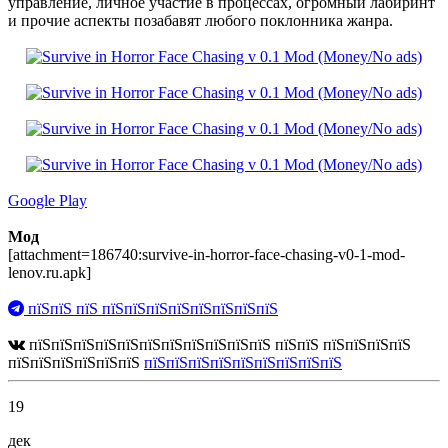
управление, личное участие в процессах, огромный лабиринт
и прочие аспекты позабавят любого поклонника жанра.
Google Play
Мод
[attachment=186740:survive-in-horror-face-chasing-v0-1-mod-
lenov.ru.apk]
пїЅпїЅ пїЅ пїЅпїЅпїЅпїЅпїЅпїЅпїЅпїЅ
пїЅпїЅпїЅпїЅпїЅпїЅпїЅпїЅпїЅпїЅпїЅ пїЅпїЅ пїЅпїЅпїЅпїЅ
пїЅпїЅпїЅпїЅпїЅпїЅ
пїЅпїЅпїЅпїЅпїЅпїЅпїЅпїЅпїЅ
19
дек