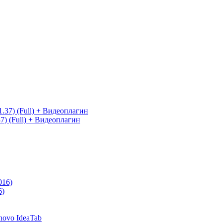
7) (Full) + Видеоплагин
6)
novo IdeaTab