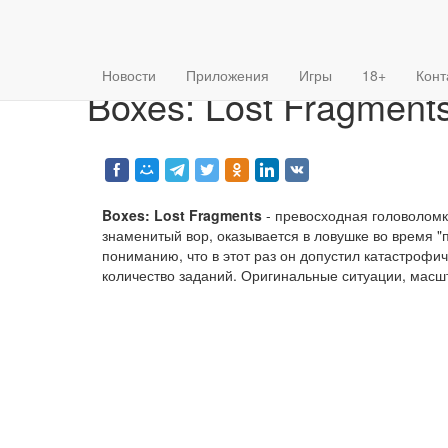
{forumStyle}
Главная
»
Игры
» Boxes: Lost Fragments v 1.38 Mod (Unl
Новости
Приложения
Игры
18+
Конт
Boxes: Lost Fragments
Boxes: Lost Fragments
- превосходная головоломк
знаменитый вор, оказывается в ловушке во время "п
пониманию, что в этот раз он допустил катастрофи
количество заданий. Оригинальные ситуации, масш