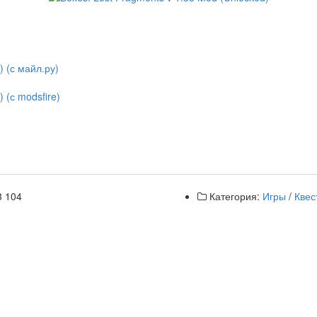
) (с майл.ру)
 (с modsfire)
3 104
Категория:
Игры
/
Квес