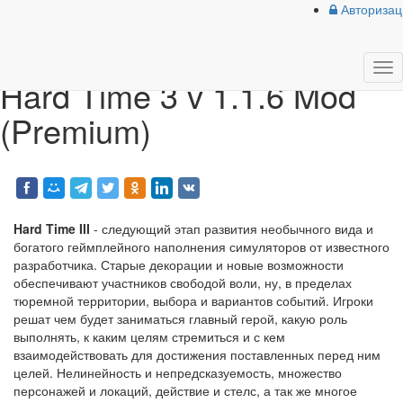
{forumStyle}
Авторизац
лавная
»
Игры
» Hard Time 3 v 1.1.6 Mod (Premium)
Tog
Hard Time 3 v 1.1.6 Mod
nav
(Premium)
Hard Time III
- следующий этап развития необычного вида и
богатого геймплейного наполнения симуляторов от известного
разработчика. Старые декорации и новые возможности
обеспечивают участников свободой воли, ну, в пределах
тюремной территории, выбора и вариантов событий. Игроки
решат чем будет заниматься главный герой, какую роль
выполнять, к каким целям стремиться и с кем
взаимодействовать для достижения поставленных перед ним
целей. Нелинейность и непредсказуемость, множество
персонажей и локаций, действие и стелс, а так же многое