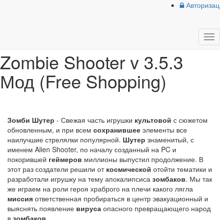
{forumStyle}
Авторизац
лавная
»
Игры
»
Action | Shooter
» Zombie Shooter v 3.5.3 Мод (Free
opping)
Tog
nav
Zombie Shooter v 3.5.3
Мод (Free Shopping)
Зомби Шутер
- Свежая часть игрушки
культовой
с сюжетом
обновленным, и при всем
сохранившее
элементы все
наилучшие стрелялки популярной.
Шутер
знаменитый, с
именем Alien Shooter, по началу созданный на PC и
покорившей
геймеров
миллионы выпустил продолжение. В
этот раз создатели решили от
космической
отойти тематики и
разработали игрушку на тему апокалипсиса
зомбаков
. Мы так
же играем на роли героя храброго на плечи какого лягла
миссия
ответственная пробираться в центр эвакуационный и
выяснять появление
вируса
опасного превращающего народ
в
зомбаков
.