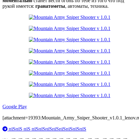
моментально
станет вести огонь по тебе из того что под
рукой имеется:
гранатометы
, автоматы, техника.
Google Play
[attachment=19393:Mountain_Army_Sniper_Shooter_v1.0.1_lenov.r
пїЅпїЅ пїЅ пїЅпїЅпїЅпїЅпїЅпїЅпїЅпїЅ