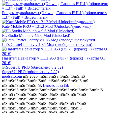
Рисуем мультфильмы (Drawing Cartoons FULL) (обновлено v
1.37) (Full) + Видеоплагин
Kate Mobile PRO v 131.2 Mod (Unlocked/аудио-кеш)
FL Studio Mobile v 4.9.6 Mod (Unlocked)
Let's Create! Pottery v 1.85 Мод (свободные покупки)
Навител Навигатор v 11.11.953 (Full) + (repack) + (карты Q1
2016)
SuperSU PRO (обновлено v 2.82)
modss1.com
пїЅ 2026. пїЅпїЅпїЅ пїЅпїЅпїЅпїЅпїЅ
пїЅпїЅпїЅпїЅпїЅпїЅпїЅпїЅ. пїЅпїЅпїЅпїЅпїЅпїЅ пїЅ
пїЅпїЅпїЅпїЅпїЅпїЅпїЅ:
Lenovo IdeaTab
пїЅпїЅпїЅ пїЅпїЅпїЅпїЅпїЅпїЅпїЅпїЅпїЅпїЅпїЅпїЅпїЅпїЅпїЅ
пїЅпїЅ пїЅпїЅпїЅпїЅпїЅпїЅпїЅпїЅпїЅпїЅпїЅпїЅпїЅ
пїЅпїЅпїЅпїЅпїЅпїЅпїЅпїЅпїЅпїЅ
пїЅпїЅпїЅпїЅпїЅпїЅпїЅпїЅпїЅпїЅпїЅпїЅпїЅ пїЅпїЅ
пїЅпїЅпїЅпїЅпїЅ пїЅпїЅпїЅпїЅпїЅпїЅпїЅ пїЅпїЅ
пїЅпїЅпїЅпїЅпїЅпїЅпїЅпїЅпїЅпїЅпїЅпїЅпїЅ.