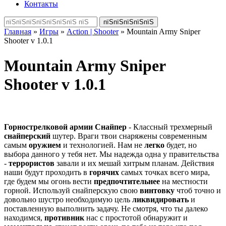
Контакты
Главная
»
Игры
»
Action | Shooter
» Mountain Army Sniper
Shooter v 1.0.1
Mountain Army Sniper
Shooter v 1.0.1
Горнострелковой армии Снайпер
- Классный трехмерный
снайперский
шутер. Враги твои снаряжены современным
самым
оружием
и технологией. Нам не
легко
будет, но
выбора данного у тебя нет. Мы надежда одна у правительства
-
террористов
завали и их мешай хитрым планам. Действия
наши будут проходить в
горячих
самых точках всего мира,
где будем мы огонь вести
предпочтительнее
на местности
горной. Используй снайперскую свою
винтовку
чтоб точно и
довольно шустро необходимую цель
ликвидировать
и
поставленную выполнить задачу. Не смотря, что ты далеко
находимся,
противник
нас с простотой обнаружит и