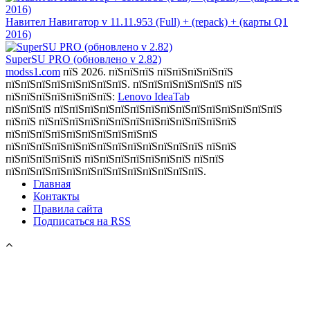
Навител Навигатор v 11.11.953 (Full) + (repack) + (карты Q1
2016)
SuperSU PRO (обновлено v 2.82)
modss1.com
пїЅ 2026. пїЅпїЅпїЅ пїЅпїЅпїЅпїЅпїЅ
пїЅпїЅпїЅпїЅпїЅпїЅпїЅпїЅ. пїЅпїЅпїЅпїЅпїЅпїЅ пїЅ
пїЅпїЅпїЅпїЅпїЅпїЅпїЅ:
Lenovo IdeaTab
пїЅпїЅпїЅ пїЅпїЅпїЅпїЅпїЅпїЅпїЅпїЅпїЅпїЅпїЅпїЅпїЅпїЅпїЅ
пїЅпїЅ пїЅпїЅпїЅпїЅпїЅпїЅпїЅпїЅпїЅпїЅпїЅпїЅпїЅ
пїЅпїЅпїЅпїЅпїЅпїЅпїЅпїЅпїЅпїЅ
пїЅпїЅпїЅпїЅпїЅпїЅпїЅпїЅпїЅпїЅпїЅпїЅпїЅ пїЅпїЅ
пїЅпїЅпїЅпїЅпїЅ пїЅпїЅпїЅпїЅпїЅпїЅпїЅ пїЅпїЅ
пїЅпїЅпїЅпїЅпїЅпїЅпїЅпїЅпїЅпїЅпїЅпїЅпїЅ.
Главная
Контакты
Правила сайта
Подписаться на RSS