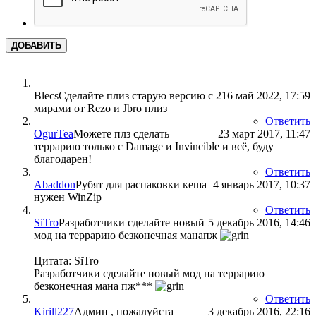
ДОБАВИТЬ
Blecs
Сделайте плиз старую версию с 2
16 май 2022, 17:59
мирами от Rezo и Jbro плиз
Ответить
OgurTea
Можете плз сделать
23 март 2017, 11:47
террарию только с Damage и Invincible и всё, буду
благодарен!
Ответить
Abaddon
Рубят для распаковки кеша
4 январь 2017, 10:37
нужен WinZip
Ответить
SiTro
Разработчики сделайте новый
5 декабрь 2016, 14:46
мод на террарию безконечная манапж
Цитата: SiTro
Разработчики сделайте новый мод на террарию
безконечная мана пж***
Ответить
Kirill227
Админ , пожалуйста
3 декабрь 2016, 22:16