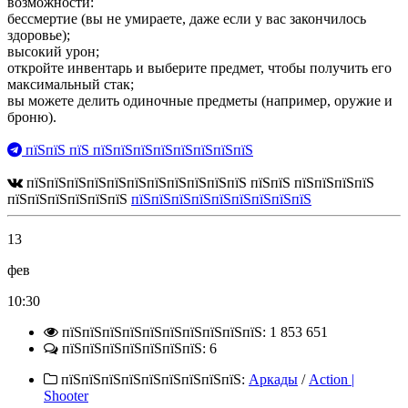
возможности:
бессмертие (вы не умираете, даже если у вас закончилось
здоровье);
высокий урон;
откройте инвентарь и выберите предмет, чтобы получить его
максимальный стак;
вы можете делить одиночные предметы (например, оружие и
броню).
пїЅпїЅ пїЅ пїЅпїЅпїЅпїЅпїЅпїЅпїЅпїЅ
пїЅпїЅпїЅпїЅпїЅпїЅпїЅпїЅпїЅпїЅпїЅ пїЅпїЅ пїЅпїЅпїЅпїЅ
пїЅпїЅпїЅпїЅпїЅпїЅ
пїЅпїЅпїЅпїЅпїЅпїЅпїЅпїЅпїЅ
13
фев
10:30
пїЅпїЅпїЅпїЅпїЅпїЅпїЅпїЅпїЅпїЅ: 1 853 651
пїЅпїЅпїЅпїЅпїЅпїЅпїЅ: 6
пїЅпїЅпїЅпїЅпїЅпїЅпїЅпїЅпїЅ:
Аркады
/
Action |
Shooter