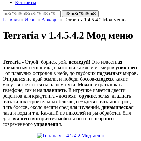
Контакты
Главная
»
Игры
»
Аркады
» Terraria v 1.4.5.4.2 Мод меню
Terraria v 1.4.5.4.2 Мод меню
Terraria
- Строй, борись, рой,
исследуй
! Это известная
прикольная песочница, в которой каждый из миров
уникален
- от плавучих островов в небе, до глубоких
подземных
миров.
Отправься на край земли, и победи боссов-
злодеев
, какие
могут встретиться на нашем пути. Можно играть как на
телефоне, так и на
планшете
. В игрушке имеется двести
рецептов для крафтинга - доспехи,
оружие
, зелья, двадцать
пять типов строительных блоков, семьдесят пять монстров,
пять боссов, около десяти сред для изучений,
динамическая
лава и вода и т.д. Каждый из пикселей игры обработан был
для
лучшего
восприятия мобильного и сенсорного
современного
управления
.