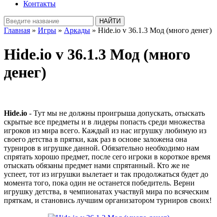
Контакты
Главная
»
Игры
»
Аркады
» Hide.io v 36.1.3 Мод (много денег)
Hide.io v 36.1.3 Мод (много
денег)
Hide.io
- Тут мы не должны проигрыша допускать, отыскать
скрытые все предметы и в лидеры попасть среди множества
игроков из мира всего. Каждый из нас игрушку любимую из
своего детства в прятки, как раз в основе заложена она
турниров в игрушке данной. Обязательно необходимо нам
спрятать хорошо предмет, после сего игроки в короткое время
отыскать обязаны предмет нами спрятанный. Кто же не
успеет, тот из игрушки вылетает и так продолжаться будет до
момента того, пока один не останется победитель. Верни
игрушку детства, в чемпионатах участвуй мира по всяческим
пряткам, и становись лучшим организатором турниров своих!