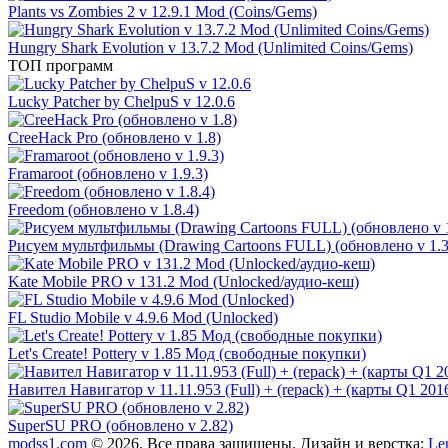
Plants vs Zombies 2 v 12.9.1 Mod (Coins/Gems)
Hungry Shark Evolution v 13.7.2 Mod (Unlimited Coins/Gems)
ТОП программ
Lucky Patcher by ChelpuS v 12.0.6
CreeHack Pro (обновлено v 1.8)
Framaroot (обновлено v 1.9.3)
Freedom (обновлено v 1.8.4)
Рисуем мультфильмы (Drawing Cartoons FULL) (обновлено v 1.3
Kate Mobile PRO v 131.2 Mod (Unlocked/аудио-кеш)
FL Studio Mobile v 4.9.6 Mod (Unlocked)
Let's Create! Pottery v 1.85 Мод (свободные покупки)
Навител Навигатор v 11.11.953 (Full) + (repack) + (карты Q1 201
SuperSU PRO (обновлено v 2.82)
modss1.com
© 2026. Все права защищены. Дизайн и верстка:
Le