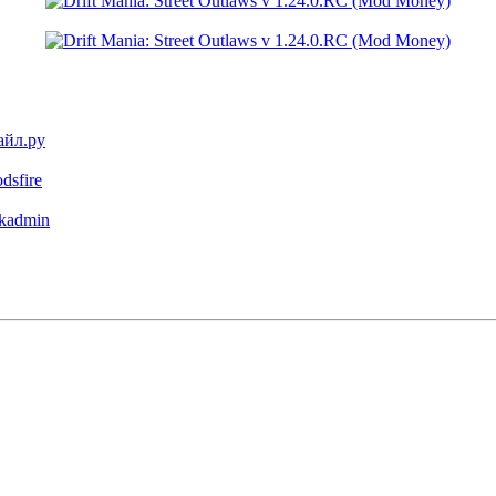
айл.ру
dsfire
pkadmin