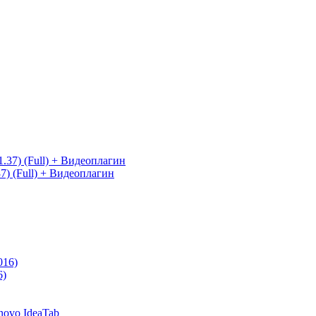
7) (Full) + Видеоплагин
6)
novo IdeaTab