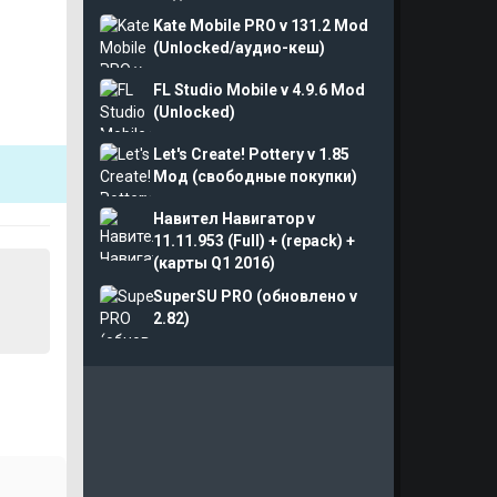
Kate Mobile PRO v 131.2 Mod
(Unlocked/аудио-кеш)
FL Studio Mobile v 4.9.6 Mod
(Unlocked)
Let's Create! Pottery v 1.85
Мод (свободные покупки)
Навител Навигатор v
11.11.953 (Full) + (repack) +
(карты Q1 2016)
SuperSU PRO (обновлено v
2.82)