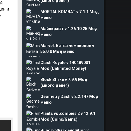
(много денег)
й,
дин и
MORTAL KOMBAT v 7.1.1 Мод
ь
меню
Майнкрафт v 1.26.10.25 Мод
меню
Marvel: Битва чемпионов v
55.0.0 Мод меню
Clash Royale v 140489001
Mod (Unlimited Money)
Block Strike v 7.9.9 Мод
(много денег)
Geometry Dash v 2.2.147 Мод
меню
Plants vs Zombies 2 v 12.9.1
Mod (Coins/Gems)
Hungry Shark Evolution v