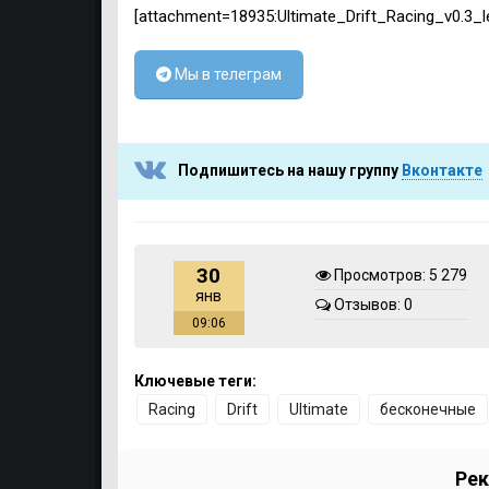
[attachment=18935:Ultimate_Drift_Racing_v0.3_le
Мы в телеграм
Подпишитесь на нашу группу
Вконтакте
30
Просмотров: 5 279
янв
Отзывов: 0
09:06
Ключевые теги:
Racing
Drift
Ultimate
бесконечные
Рек