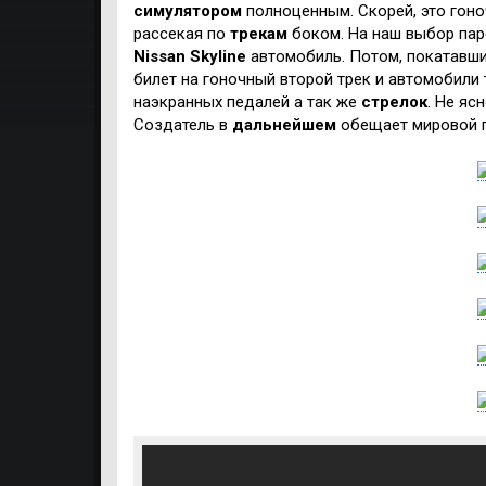
симулятором
полноценным. Скорей, это гон
рассекая по
трекам
боком. На наш выбор пар
Nissan Skyline
автомобиль. Потом, покатавши
билет на гоночный второй трек и автомобили 
наэкранных педалей а так же
стрелок
. Не яс
Создатель в
дальнейшем
обещает мировой п