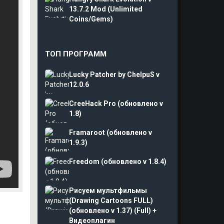
13.7.2 Mod (Unlimited
Coins/Gems)
ТОП ПРОГРАММ
Lucky Patcher by ChelpuS v
12.0.6
CreeHack Pro (обновлено v
1.8)
Framaroot (обновлено v
1.9.3)
Freedom (обновлено v 1.8.4)
Рисуем мультфильмы
(Drawing Cartoons FULL)
(обновлено v 1.37) (Full) +
Видеоплагин