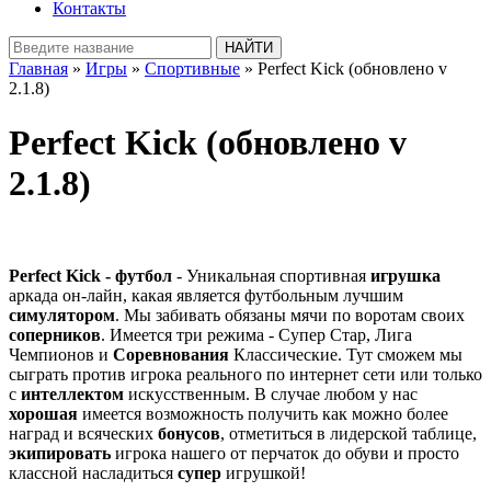
Контакты
Главная
»
Игры
»
Спортивные
» Perfect Kick (обновлено v
2.1.8)
Perfect Kick (обновлено v
2.1.8)
Perfect Kick - футбол
- Уникальная спортивная
игрушка
аркада он-лайн, какая является футбольным лучшим
симулятором
. Мы забивать обязаны мячи по воротам своих
соперников
. Имеется три режима - Супер Стар, Лига
Чемпионов и
Соревнования
Классические. Тут сможем мы
сыграть против игрока реального по интернет сети или только
с
интеллектом
искусственным. В случае любом у нас
хорошая
имеется возможность получить как можно более
наград и всяческих
бонусов
, отметиться в лидерской таблице,
экипировать
игрока нашего от перчаток до обуви и просто
классной насладиться
супер
игрушкой!