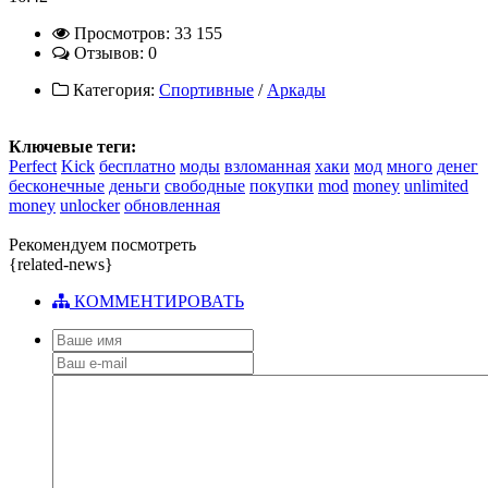
Просмотров: 33 155
Отзывов: 0
Категория:
Спортивные
/
Аркады
Ключевые теги:
Perfect
Kick
бесплатно
моды
взломанная
хаки
мод
много
денег
бесконечные
деньги
свободные
покупки
mod
money
unlimited
money
unlocker
обновленная
Рекомендуем посмотреть
{related-news}
КОММЕНТИРОВАТЬ