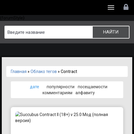
Toggle
{forumStyle}
navigation
Главная
»
Облако тегов
» Contract
дате
популярности
посещаемости
комментариям
алфавиту