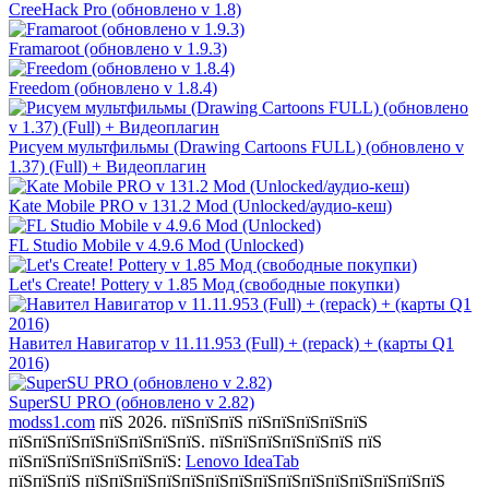
CreeHack Pro (обновлено v 1.8)
Framaroot (обновлено v 1.9.3)
Freedom (обновлено v 1.8.4)
Рисуем мультфильмы (Drawing Cartoons FULL) (обновлено v
1.37) (Full) + Видеоплагин
Kate Mobile PRO v 131.2 Mod (Unlocked/аудио-кеш)
FL Studio Mobile v 4.9.6 Mod (Unlocked)
Let's Create! Pottery v 1.85 Мод (свободные покупки)
Навител Навигатор v 11.11.953 (Full) + (repack) + (карты Q1
2016)
SuperSU PRO (обновлено v 2.82)
modss1.com
пїЅ 2026. пїЅпїЅпїЅ пїЅпїЅпїЅпїЅпїЅ
пїЅпїЅпїЅпїЅпїЅпїЅпїЅпїЅ. пїЅпїЅпїЅпїЅпїЅпїЅ пїЅ
пїЅпїЅпїЅпїЅпїЅпїЅпїЅ:
Lenovo IdeaTab
пїЅпїЅпїЅ пїЅпїЅпїЅпїЅпїЅпїЅпїЅпїЅпїЅпїЅпїЅпїЅпїЅпїЅпїЅ