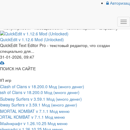
{forumStyle}
Авторизац
лавная
»
Облако тегов
» QuickEdit
дате
Tog
популярности
посещаемости
комментариям
алфавиту
nav
QuickEdit v 1.12.6 Mod (Unlocked)
QuickEdit Text Editor Pro - текстовый редактор, что создан
специально для...
31-01-2026, 09:47
ПОИСК НА САЙТЕ
ОП игр
ash of Clans v 18.200.0 Мод (много денег)
bway Surfers v 3.59.1 Мод (много денег)
ORTAL KOMBAT v 7.1.1 Мод меню
йнкрафт v 1.26.10.25 Мод меню