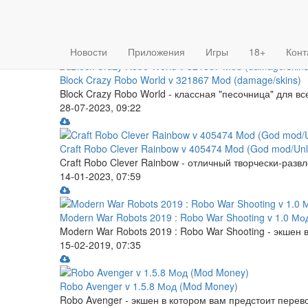
{forumStyle}
Главная
»
Облако тегов
» ROBO
Новости
Приложения
Игры
18+
Конт
дате
популярности
посещаемости
Block Crazy Robo World v 321867 Mod (damage/skins)
Block Crazy Robo World - классная "песочница" для в
28-07-2023, 09:22
Craft Robo Clever Rainbow v 405474 Mod (God mod/Un
Craft Robo Clever Rainbow - отличный творчески-развл
14-01-2023, 07:59
Modern War Robots 2019 : Robo War Shooting v 1.0 Мод
Modern War Robots 2019 : Robo War Shooting - экшен 
15-02-2019, 07:35
Robo Avenger v 1.5.8 Мод (Mod Money)
Robo Avenger - экшен в котором вам предстоит перево