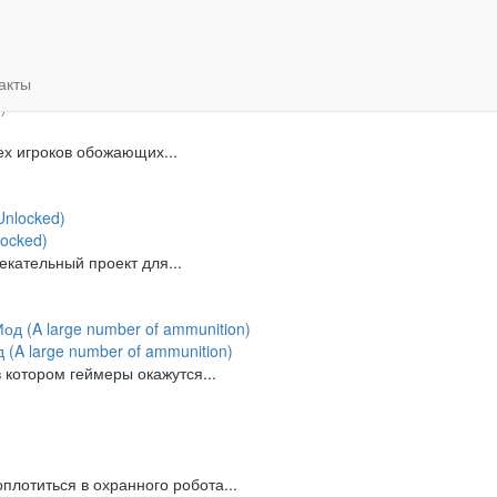
акты
комментариям
алфавиту
сех игроков обожающих...
locked)
екательный проект для...
 (A large number of ammunition)
в котором геймеры окажутся...
плотиться в охранного робота...