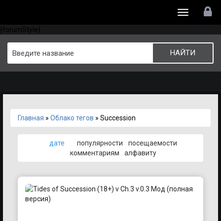
Toggle
{forumStyle}
navigation
Главная
»
Облако тегов
» Succession
дате
популярности
посещаемости
комментариям
алфавиту