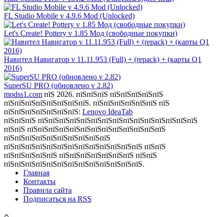
FL Studio Mobile v 4.9.6 Mod (Unlocked)
Let's Create! Pottery v 1.85 Мод (свободные покупки)
Навител Навигатор v 11.11.953 (Full) + (repack) + (карты Q1
2016)
SuperSU PRO (обновлено v 2.82)
modss1.com
пїЅ 2026. пїЅпїЅпїЅ пїЅпїЅпїЅпїЅпїЅ
пїЅпїЅпїЅпїЅпїЅпїЅпїЅпїЅ. пїЅпїЅпїЅпїЅпїЅпїЅ пїЅ
пїЅпїЅпїЅпїЅпїЅпїЅпїЅ:
Lenovo IdeaTab
пїЅпїЅпїЅ пїЅпїЅпїЅпїЅпїЅпїЅпїЅпїЅпїЅпїЅпїЅпїЅпїЅпїЅпїЅ
пїЅпїЅ пїЅпїЅпїЅпїЅпїЅпїЅпїЅпїЅпїЅпїЅпїЅпїЅпїЅ
пїЅпїЅпїЅпїЅпїЅпїЅпїЅпїЅпїЅпїЅ
пїЅпїЅпїЅпїЅпїЅпїЅпїЅпїЅпїЅпїЅпїЅпїЅпїЅ пїЅпїЅ
пїЅпїЅпїЅпїЅпїЅ пїЅпїЅпїЅпїЅпїЅпїЅпїЅ пїЅпїЅ
пїЅпїЅпїЅпїЅпїЅпїЅпїЅпїЅпїЅпїЅпїЅпїЅпїЅ.
Главная
Контакты
Правила сайта
Подписаться на RSS