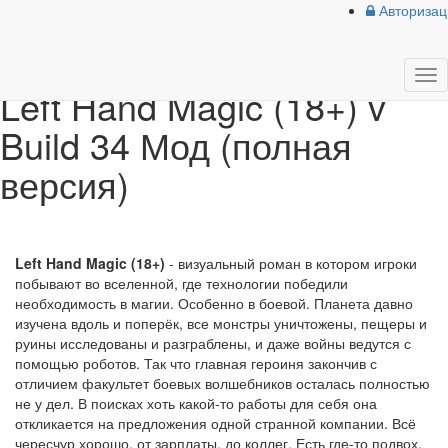
{forumStyle}
Авторизац
лавная
»
18+
» Left Hand Magic (18+) v Build 34 Мод (полная версия)
Tog
Left Hand Magic (18+) v
nav
Build 34 Мод (полная
версия)
Left Hand Magic (18+)
- визуальный роман в котором игроки
побывают во вселенной, где технологии победили
необходимость в магии. Особенно в боевой. Планета давно
изучена вдоль и поперёк, все монстры уничтожены, пещеры и
руины исследованы и разграблены, и даже войны ведутся с
помощью роботов. Так что главная героиня закончив с
отличием факультет боевых волшебников осталась полностью
не у дел. В поисках хоть какой-то работы для себя она
откликается на предложения одной странной компании. Всё
чересчур хорошо, от зарплаты, до коллег. Есть где-то подвох,